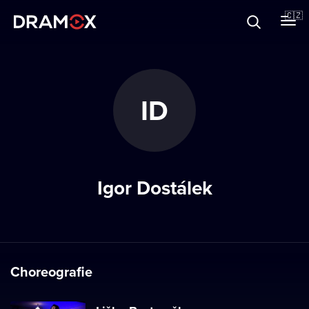
O Dramoxu
🇨🇿
Dárkové poukazy
ID
Registrujte se
Igor Dostálek
Choreografie