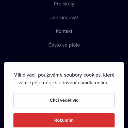
Pro školy
Jak sledovat
Kontakt
Často se ptáte
Milí diváci, používáme soubory cookies, které
vám zpříjemňují sledování divadla online.
Podmínky používání
•
Ochrana soukromí
•
Zásady používání
Chci vědět víc
Cookies
•
Autorská práva
•
Vysílání
Od září 2024 Dramox s.r.o. vlastní Nadace Livesport.
Rozumím