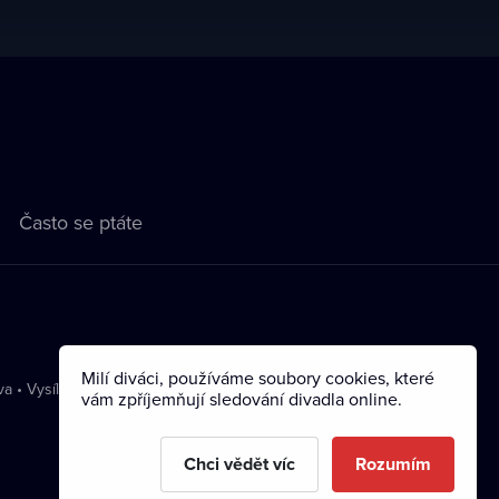
Často se ptáte
Milí diváci, používáme soubory cookies, které
va
•
Vysílání
vám zpříjemňují sledování divadla online.
Chci vědět víc
Rozumím