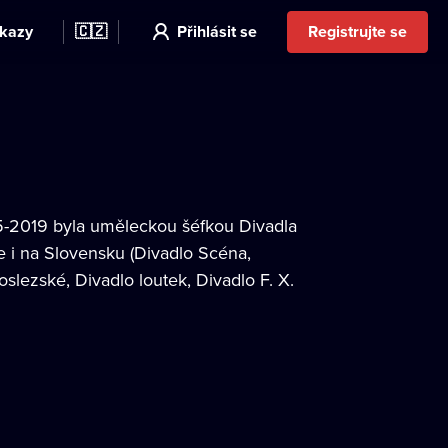
kazy
🇨🇿
Přihlásit se
Registrujte se
15-2019 byla uměleckou šéfkou Divadla
e i na Slovensku (Divadlo Scéna,
slezské, Divadlo loutek, Divadlo F. X.