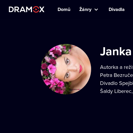
Domů
Žánry
Divadla
Janka
Autorka a rež
Petra Bezruče
Divadlo Spejbl
Šaldy Liberec,