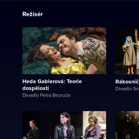
Režisér
Heda Gablerová: Teorie
Rákosníč
dospělosti
Divadlo S
Divadlo Petra Bezruče