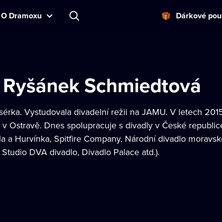
O Dramoxu
Dárkové pou
 Ryšánek Schmiedtová
isérka. Vystudovala divadelní režii na JAMU. V letech 20
 v Ostravě. Dnes spolupracuje s divadly v České republic
a a Hurvínka, Spitfire Company, Národní divadlo moravsko
 Studio DVA divadlo, Divadlo Palace atd.).