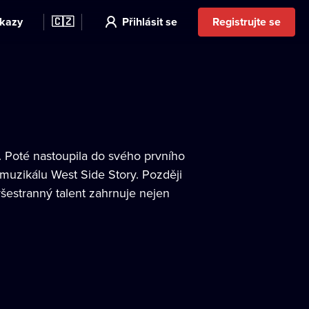
kazy
🇨🇿
Přihlásit se
Registrujte se
 Poté nastoupila do svého prvního
uzikálu West Side Story. Později
všestranný talent zahrnuje nejen