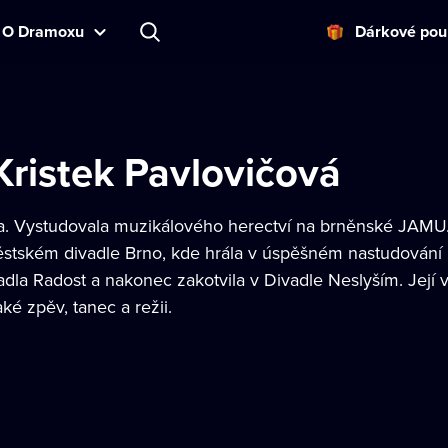
O Dramoxu
Dárkové pou
Kristek Pavlovičová
. Vystudovala muzikálového herectví na brněnské JAMU.
tském divadle Brno, kde hrála v úspěšném nastudování m
dla Radost a nakonec zakotvila v Divadle Neslyším. Její 
aké zpěv, tanec a režii.