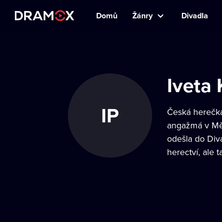
Domů
Žánry
Divadla
Iveta 
IP
Česká herečka
angažmá v Měs
odešla do Diva
herectví, ale t