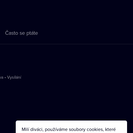
Často se ptáte
va
•
Vysílání
Milí diváci, používáme soubory cookies, které