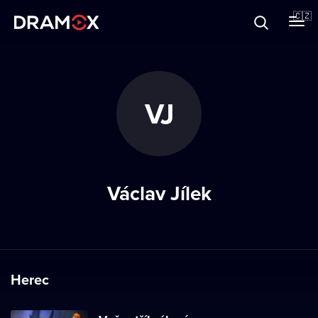
O Dramoxu
🇨🇿
Dárkové poukazy
VJ
Registrujte se
Václav Jílek
Herec