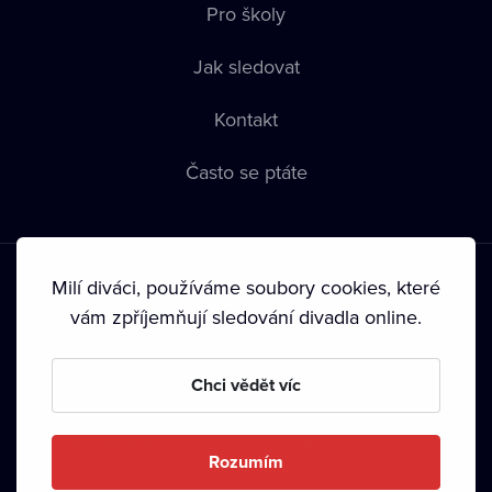
Pro školy
Jak sledovat
Kontakt
Často se ptáte
Milí diváci, používáme soubory cookies, které
vám zpříjemňují sledování divadla online.
Podmínky používání
•
Ochrana soukromí
•
Zásady používání
Chci vědět víc
Cookies
•
Autorská práva
•
Vysílání
Od září 2024 Dramox s.r.o. vlastní Nadace Livesport.
Rozumím