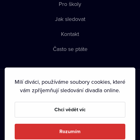
Pro školy
Jak sledovat
Kontakt
Často se ptáte
Milí diváci, používáme soubory cookies, které
vám zpříjemňují sledování divadla online.
Podmínky používání
•
Ochrana soukromí
•
Zásady používání
Chci vědět víc
Cookies
•
Autorská práva
•
Vysílání
Od září 2024 Dramox s.r.o. vlastní Nadace Livesport.
Rozumím