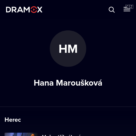
O Dramoxu
🇨🇿
Dárkové poukazy
HM
Registrujte se
Hana Maroušková
Herec