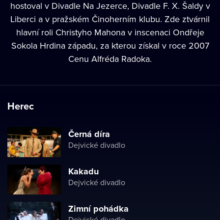
hostoval v Divadle Na Jezerce, Divadle F. X. Šaldy v
Liberci a v pražském Činoherním klubu. Zde ztvárnil
hlavní roli Christyho Mahona v inscenaci Ondřeje
Sokola Hrdina západu, za kterou získal v roce 2007
Cenu Alfréda Radoka.
Herec
Černá díra
Dejvické divadlo
Kakadu
Dejvické divadlo
Zimní pohádka
Dejvické divadlo