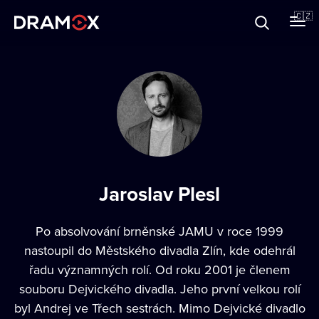
O Dramoxu
🇨🇿
Dárkové poukazy
Registrujte se
Jaroslav Plesl
Po absolvování brněnské JAMU v roce 1999
nastoupil do Městského divadla Zlín, kde odehrál
řadu významných rolí. Od roku 2001 je členem
souboru Dejvického divadla. Jeho první velkou rolí
byl Andrej ve Třech sestrách. Mimo Dejvické divadlo