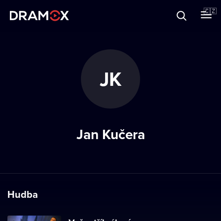
O Dramoxu
🇨🇿
Dárkové poukazy
JK
Registrujte se
Jan Kučera
Hudba