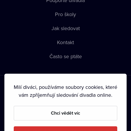
Podpořte divadla
Pro školy
Jak sledovat
Kontakt
Často se ptáte
Milí diváci, používáme soubory cookies, které
vám zpříjemňují sledování divadla online.
Podmínky používání
•
Ochrana soukromí
•
Zásady používání
Chci vědět víc
Cookies
•
Autorská práva
•
Vysílání
Od září 2024 Dramox s.r.o. vlastní Nadace Livesport.