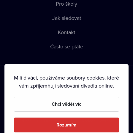
Pro školy
Jak sledovat
Kontakt
Často se ptáte
Milí diváci, používáme soubory cookies, které
vám zpříjemňují sledování divadla online.
Podmínky používání
•
Ochrana soukromí
•
Zásady používání
Chci vědět víc
Cookies
•
Autorská práva
•
Vysílání
Od září 2024 Dramox s.r.o. vlastní Nadace Livesport.
Rozumím