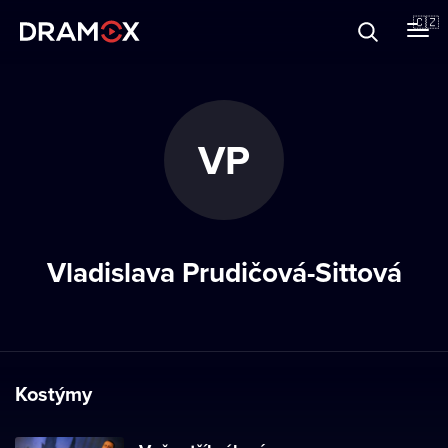
O Dramoxu
🇨🇿
Dárkové poukazy
VP
Registrujte se
Vladislava Prudičová-Sittová
Kostýmy