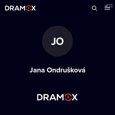
O Dramoxu
🇨🇿
Dárkové poukazy
JO
Registrujte se
Jana Ondrušková