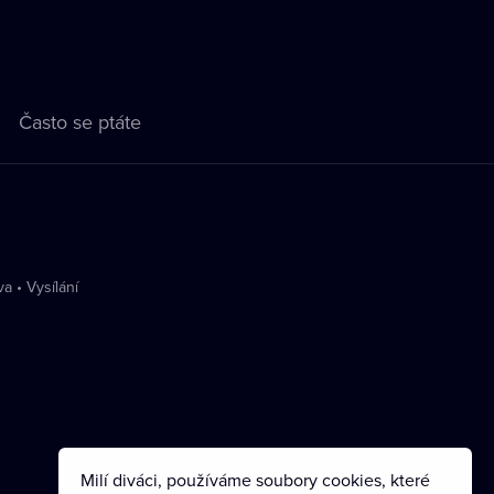
Často se ptáte
va
•
Vysílání
Milí diváci, používáme soubory cookies, které