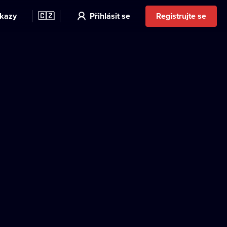
kazy
🇨🇿
Přihlásit se
Registrujte se