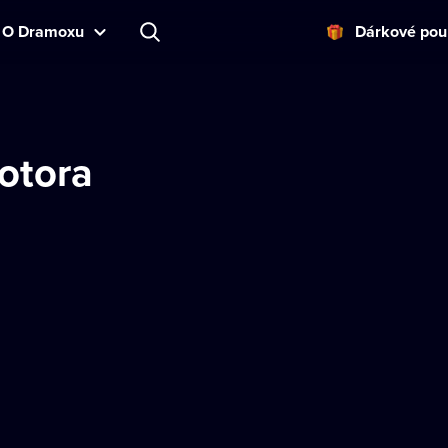
O Dramoxu
Dárkové pou
Kotora