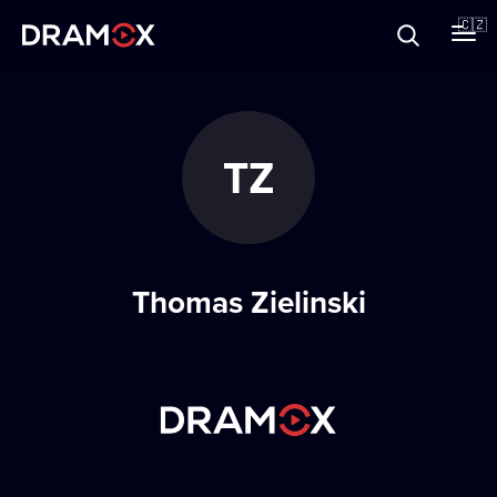
O Dramoxu
🇨🇿
Dárkové poukazy
TZ
Registrujte se
Thomas Zielinski