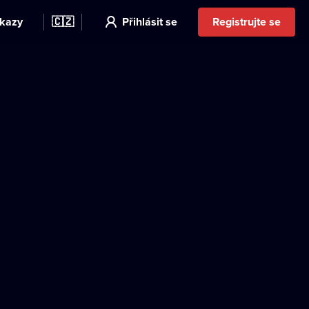
kazy
🇨🇿
Přihlásit se
Registrujte se