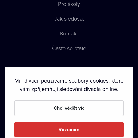
Pro školy
Jak sledovat
Kontakt
Často se ptáte
Milí diváci, používáme soubory cookies, které
vám zpříjemňují sledování divadla online.
Podmínky používání
•
Ochrana soukromí
•
Zásady používání
Chci vědět víc
Cookies
•
Autorská práva
•
Vysílání
Od září 2024 Dramox s.r.o. vlastní Nadace Livesport.
Rozumím