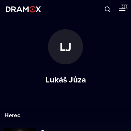
O Dramoxu
🇨🇿
Dárkové poukazy
LJ
Registrujte se
Lukáš Jůza
Herec