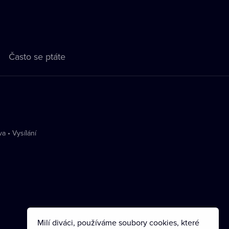
Často se ptáte
va
•
Vysílání
Milí diváci, používáme soubory cookies, které