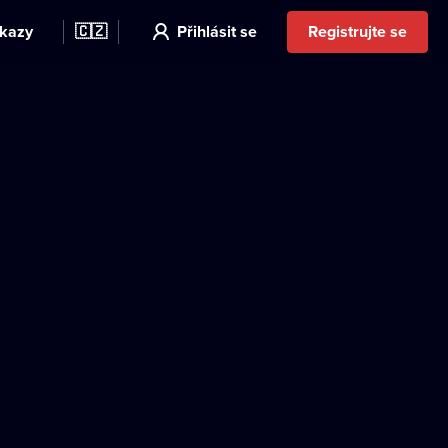
kazy
🇨🇿
Přihlásit se
Registrujte se