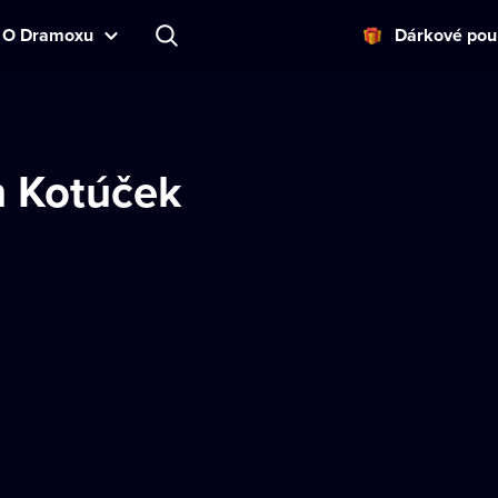
O Dramoxu
Dárkové pou
n Kotúček