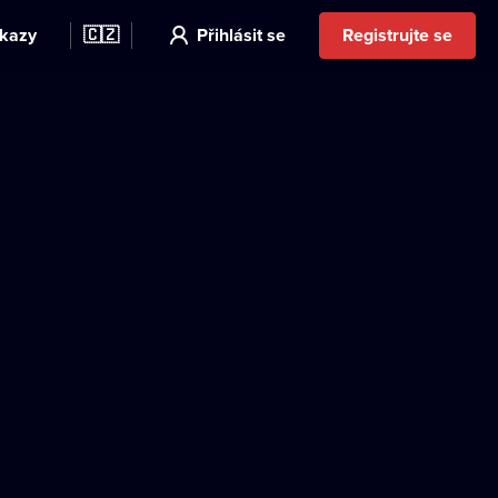
kazy
🇨🇿
Přihlásit se
Registrujte se