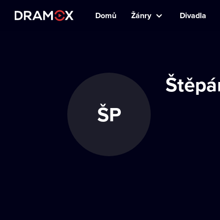
Domů
Žánry
Divadla
Štěpá
ŠP