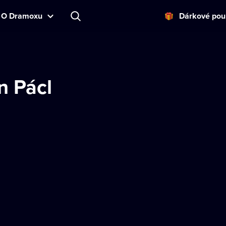
O Dramoxu
Dárkové pou
n Pácl