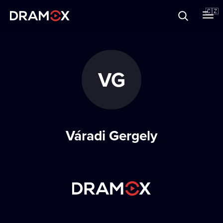
O Dramoxu
🇨🇿
Dárkové poukazy
VG
Registrujte se
Váradi Gergely