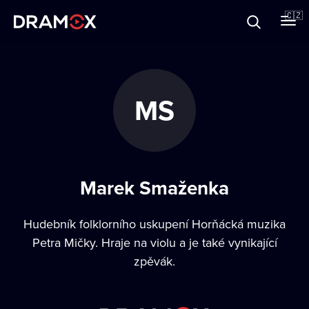
O Dramoxu
🇨🇿
Dárkové poukazy
MS
Registrujte se
Marek Smaženka
Hudebník folklorního uskupení Horňácká muzika
Petra Mičky. Hraje na violu a je také vynikající
zpěvák.