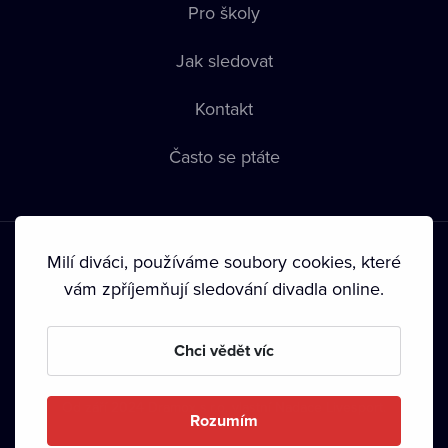
Pro školy
Jak sledovat
Kontakt
Často se ptáte
Milí diváci, používáme soubory cookies, které
vám zpříjemňují sledování divadla online.
Podmínky používání
•
Ochrana soukromí
•
Zásady používání
Chci vědět víc
Cookies
•
Autorská práva
•
Vysílání
Od září 2024 Dramox s.r.o. vlastní Nadace Livesport.
Rozumím