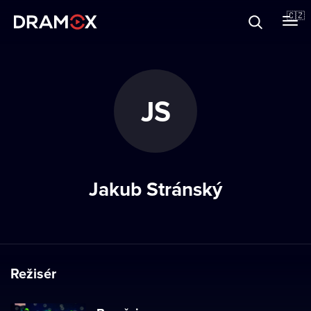
O Dramoxu
🇨🇿
Dárkové poukazy
JS
Registrujte se
Jakub Stránský
Režisér