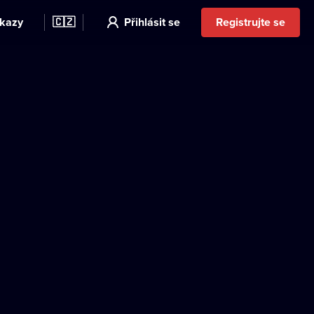
kazy
🇨🇿
Přihlásit se
Registrujte se