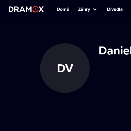
Domů
Žánry
Divadla
Danie
DV