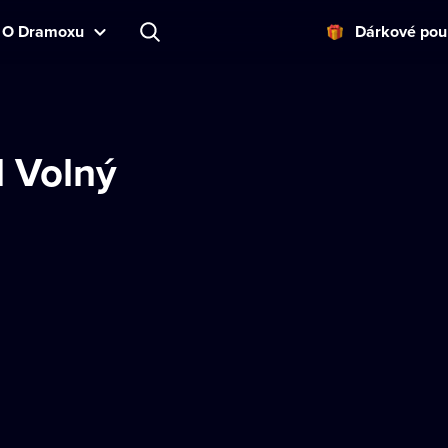
O Dramoxu
Dárkové pou
l Volný