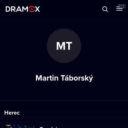
O Dramoxu
🇨🇿
Dárkové poukazy
MT
Registrujte se
Martin Táborský
Herec