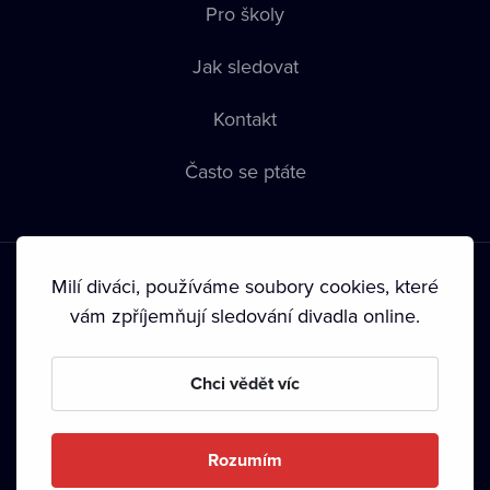
Pro školy
Jak sledovat
Kontakt
Často se ptáte
Milí diváci, používáme soubory cookies, které
vám zpříjemňují sledování divadla online.
Podmínky používání
•
Ochrana soukromí
•
Zásady používání
Chci vědět víc
Cookies
•
Autorská práva
•
Vysílání
Od září 2024 Dramox s.r.o. vlastní Nadace Livesport.
Rozumím