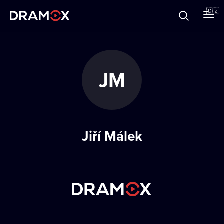
O Dramoxu
🇨🇿
Dárkové poukazy
JM
Registrujte se
Jiří Málek