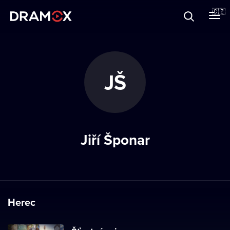
O Dramoxu
🇨🇿
Dárkové poukazy
JŠ
Registrujte se
Jiří Šponar
Herec