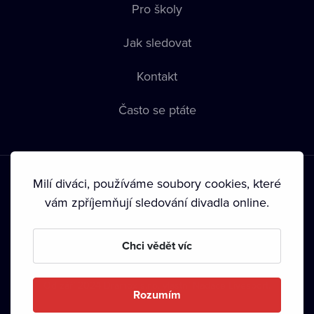
Pro školy
Jak sledovat
Kontakt
Často se ptáte
Milí diváci, používáme soubory cookies, které
vám zpříjemňují sledování divadla online.
Podmínky používání
•
Ochrana soukromí
•
Zásady používání
Chci vědět víc
Cookies
•
Autorská práva
•
Vysílání
Od září 2024 Dramox s.r.o. vlastní Nadace Livesport.
Rozumím