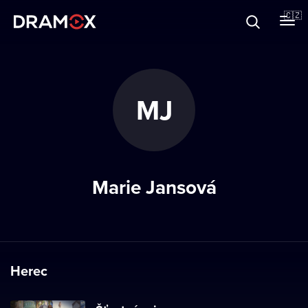
O Dramoxu
🇨🇿
Dárkové poukazy
MJ
Registrujte se
Marie Jansová
Herec