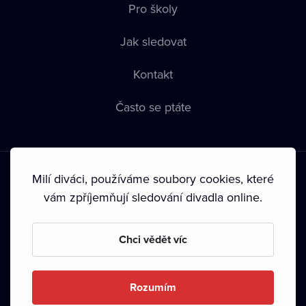
Pro školy
Jak sledovat
Kontakt
Často se ptáte
Milí diváci, používáme soubory cookies, které
vám zpříjemňují sledování divadla online.
Podmínky používání
•
Ochrana soukromí
•
Zásady používání
Chci vědět víc
Cookies
•
Autorská práva
•
Vysílání
Od září 2024 Dramox s.r.o. vlastní Nadace Livesport.
Rozumím