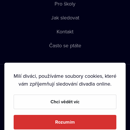
Pro školy
Jak sledovat
Kontakt
Často se ptáte
Milí diváci, používáme soubory cookies, které
vám zpříjemňují sledování divadla online.
Podmínky používání
•
Ochrana soukromí
•
Zásady používání
Chci vědět víc
Cookies
•
Autorská práva
•
Vysílání
Od září 2024 Dramox s.r.o. vlastní Nadace Livesport.
Rozumím