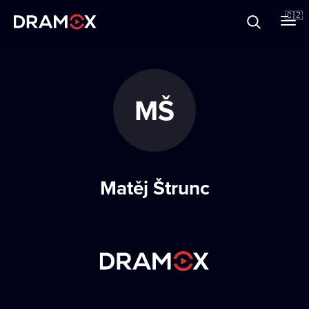
O Dramoxu
🇨🇿
Dárkové poukazy
MŠ
Registrujte se
Matěj Štrunc