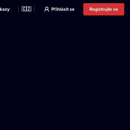
kazy
🇨🇿
Přihlásit se
Registrujte se