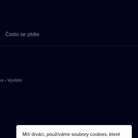
Často se ptáte
va
•
Vysílání
Milí diváci, používáme soubory cookies, které