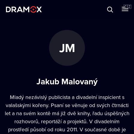
O Dramoxu
🇨🇿
Dárkové poukazy
JM
Registrujte se
Jakub Malovaný
Mladý nezávislý publicista a divadelní inspicient s
valašskými kořeny. Psaní se věnuje od svých čtrnácti
let a na svém kontě má již dvě knihy, řadu úspěšných
rozhovorů, reportáží a projektů. V divadelním
prostředí působí od roku 2011. V současné době je