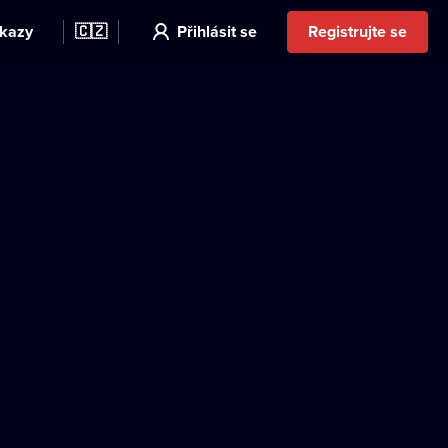
kazy
🇨🇿
Přihlásit se
Registrujte se