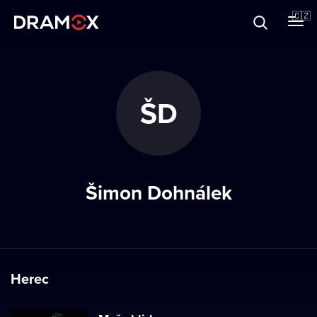
O Dramoxu
🇨🇿
Dárkové poukazy
ŠD
Registrujte se
Šimon Dohnálek
Herec