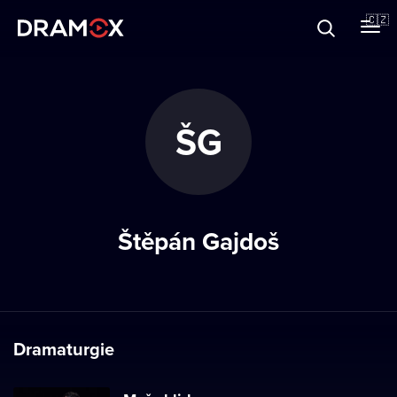
O Dramoxu
🇨🇿
Dárkové poukazy
ŠG
Registrujte se
Štěpán Gajdoš
Dramaturgie