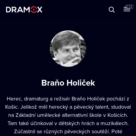
O Dramoxu
🇨🇿
Dárkové poukazy
Registrujte se
Braňo Holiček
Herec, dramaturg a režisér Braňo Holiček pochází z
Košic. Jelikož měl herecký a pěvecký talent, studoval
na Základní umělecké alternativní škole v Košicích.
Tam také účinkoval v dětských hrách a muzikálech.
Zúčastnil se různých pěveckých soutěží. Poté