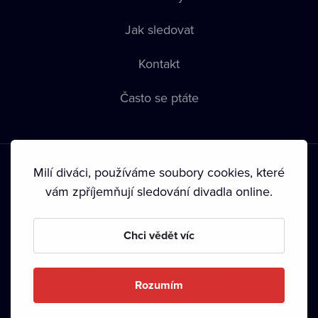
Jak sledovat
Kontakt
Často se ptáte
Milí diváci, používáme soubory cookies, které
vám zpříjemňují sledování divadla online.
Podmínky používání
•
Ochrana soukromí
•
Zásady používání
Chci vědět víc
Cookies
•
Autorská práva
•
Vysílání
Od září 2024 Dramox s.r.o. vlastní Nadace Livesport.
Rozumím
Copyright © 2020-
2026
Dramox