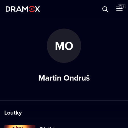
O Dramoxu
🇨🇿
Dárkové poukazy
MO
Registrujte se
Martin Ondruš
Loutky