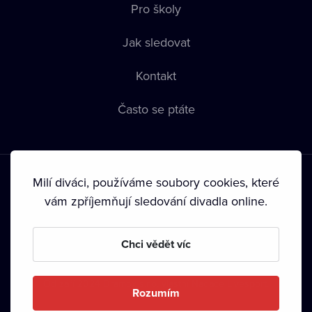
Pro školy
Jak sledovat
Kontakt
Často se ptáte
Milí diváci, používáme soubory cookies, které
vám zpříjemňují sledování divadla online.
Podmínky používání
•
Ochrana soukromí
•
Zásady používání
Chci vědět víc
Cookies
•
Autorská práva
•
Vysílání
Od září 2024 Dramox s.r.o. vlastní Nadace Livesport.
Rozumím