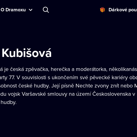
O Dramoxu
Dárkové pou
 Kubišová
vá
je česká zpěvačka, herečka a moderátorka, několikanáso
arty 77. V souvislosti s ukončením své pěvecké kariéry ob
obnost české hudby. Její písně Nechte zvony znít nebo Mo
vpádu vojsk Varšavské smlouvy na území Československa v
 hudby.