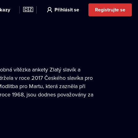
kazy
🇨🇿
Přihlásit se
Registrujte se
bná vítězka ankety Zlatý slavík a
držela v roce 2017 Českého slavíka pro
dlitba pro Martu, která zazněla při
 roce 1968, jsou dodnes považovány za