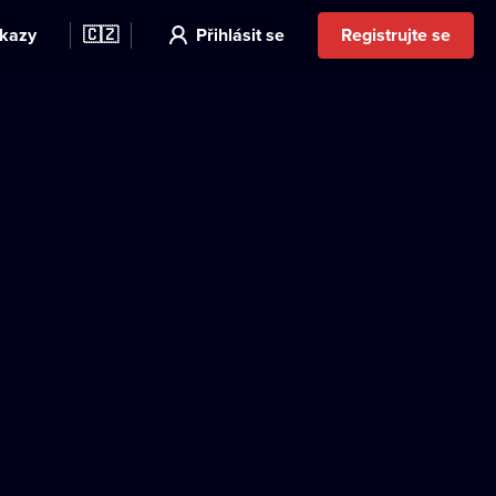
kazy
🇨🇿
Přihlásit se
Registrujte se