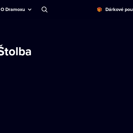
O Dramoxu
Dárkové pou
Štolba