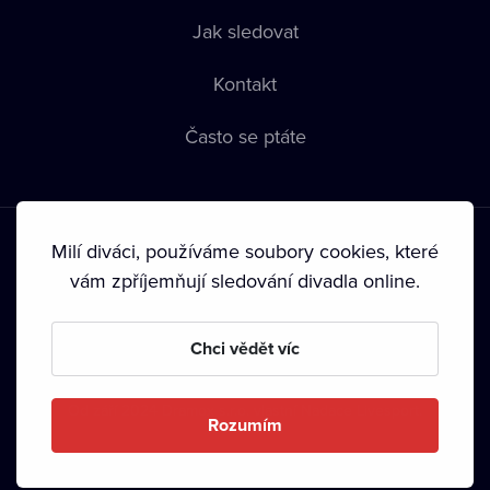
Jak sledovat
Kontakt
Často se ptáte
Milí diváci, používáme soubory cookies, které
vám zpříjemňují sledování divadla online.
Podmínky používání
•
Ochrana soukromí
•
Zásady používání
Chci vědět víc
Cookies
•
Autorská práva
•
Vysílání
Od září 2024 Dramox s.r.o. vlastní Nadace Livesport.
Rozumím
Copyright © 2020-
2026
Dramox