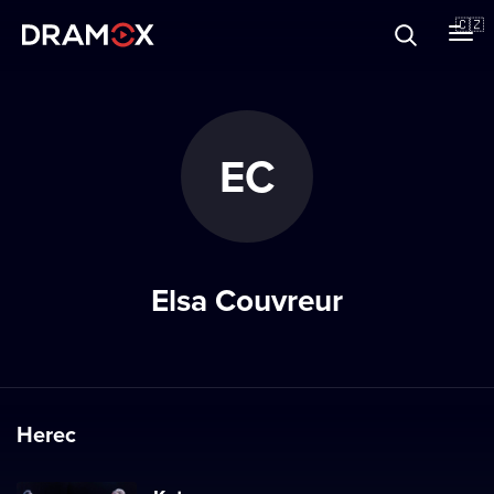
O Dramoxu
🇨🇿
Dárkové poukazy
EC
Registrujte se
Elsa Couvreur
Herec