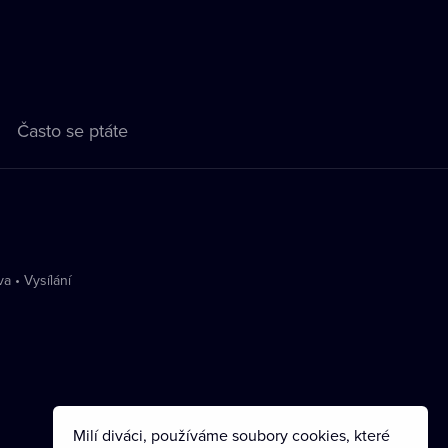
Často se ptáte
va
•
Vysílání
Milí diváci, používáme soubory cookies, které