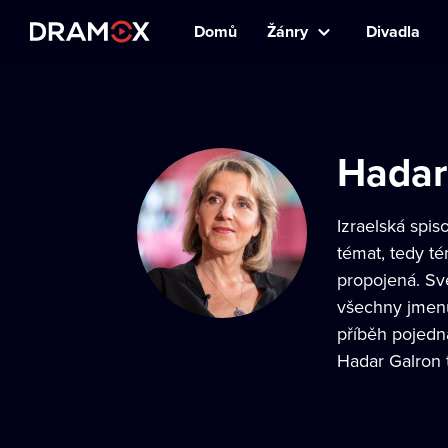
Domů
Žánry
Divadla
Hadar
Izraelská spi
témat, tedy té
propojená. Své
všechny jmenu
příběh pojedn
Hadar Galron 