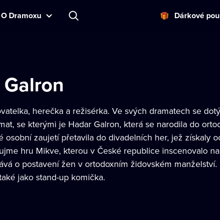
O Dramoxu
Dárkové pou
 Galron
sovatelka, herečka a režisérka. Ve svých dramatech se d
mat, se kterými je Hadar Galron, která se narodila do orto
 osobní zaujetí přetavila do divadelních her, jež získaly
jme hru Mikve, kterou v České republice inscenovalo nap
ává o postavení žen v ortodoxním židovském manželství. 
také jako stand-up komička.