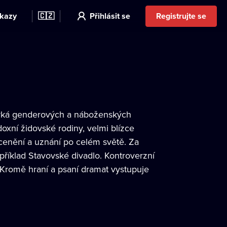
kazy
🇨🇿
Přihlásit se
Registrujte se
otýká genderových a náboženských
doxní židovské rodiny, velmi blízce
 ocenění a uznání po celém světě. Za
říklad Stavovské divadlo. Kontroverzní
Kromě hraní a psaní dramat vystupuje