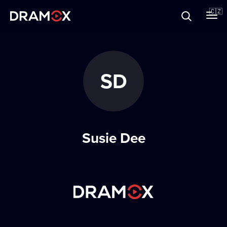
O Dramoxu
🇨🇿
Dárkové poukazy
SD
Registrujte se
Susie Dee