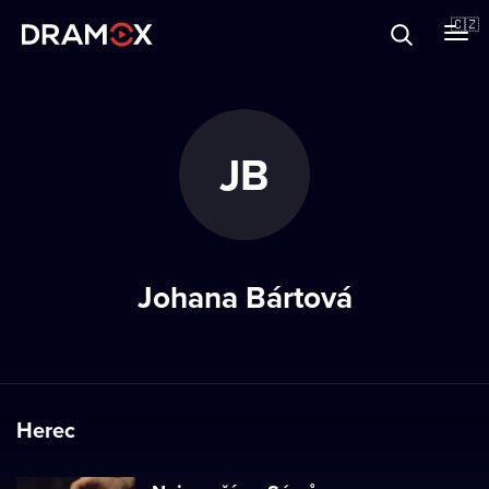
O Dramoxu
🇨🇿
Dárkové poukazy
JB
Registrujte se
Johana Bártová
Herec