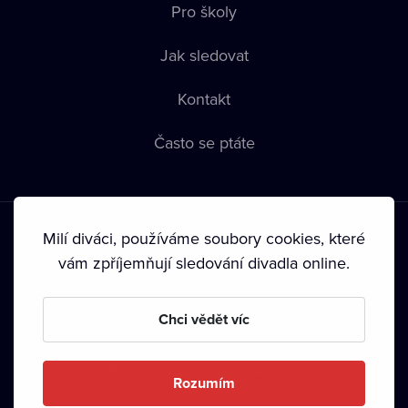
Pro školy
Jak sledovat
Kontakt
Často se ptáte
Milí diváci, používáme soubory cookies, které
vám zpříjemňují sledování divadla online.
Podmínky používání
•
Ochrana soukromí
•
Zásady používání
Chci vědět víc
Cookies
•
Autorská práva
•
Vysílání
Od září 2024 Dramox s.r.o. vlastní Nadace Livesport.
Rozumím