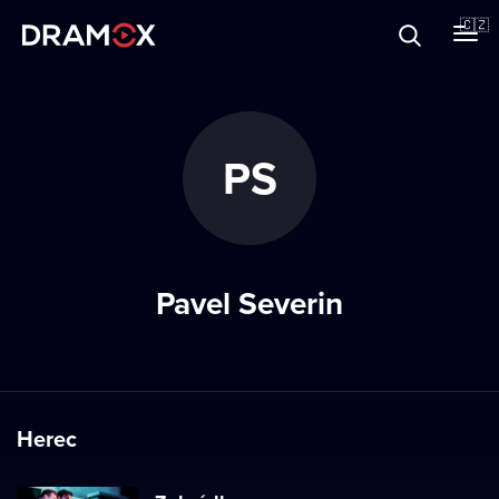
O Dramoxu
🇨🇿
Dárkové poukazy
PS
Registrujte se
Pavel Severin
Herec