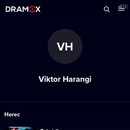
O Dramoxu
🇨🇿
Dárkové poukazy
VH
Registrujte se
Viktor Harangi
Herec