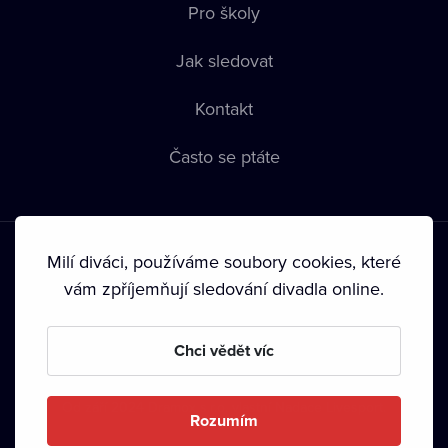
Pro školy
Jak sledovat
Kontakt
Často se ptáte
Milí diváci, používáme soubory cookies, které
vám zpříjemňují sledování divadla online.
Podmínky používání
•
Ochrana soukromí
•
Zásady používání
Chci vědět víc
Cookies
•
Autorská práva
•
Vysílání
Od září 2024 Dramox s.r.o. vlastní Nadace Livesport.
Rozumím