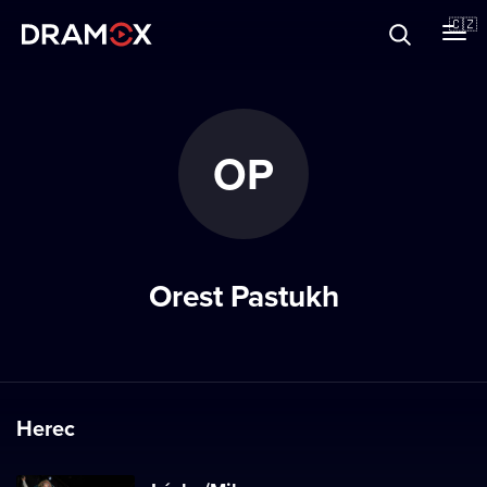
O Dramoxu
🇨🇿
Dárkové poukazy
OP
Registrujte se
Orest Pastukh
Herec