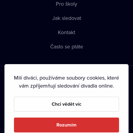
Pro školy
Jak sledovat
Kontakt
Často se ptáte
Milí diváci, používáme soubory cookies, které
vám zpříjemňují sledování divadla online.
Podmínky používání
•
Ochrana soukromí
•
Zásady používání
Chci vědět víc
Cookies
•
Autorská práva
•
Vysílání
Od září 2024 Dramox s.r.o. vlastní Nadace Livesport.
Rozumím