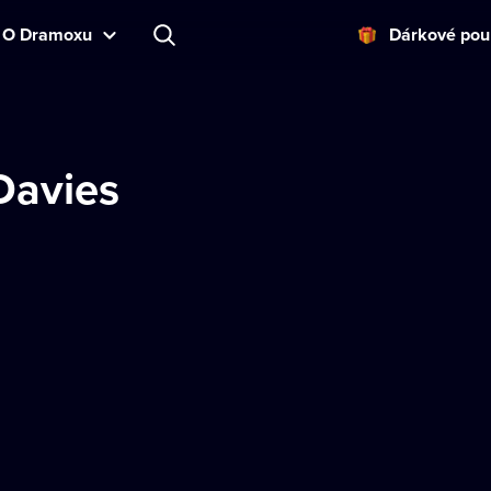
O Dramoxu
Dárkové pou
Davies