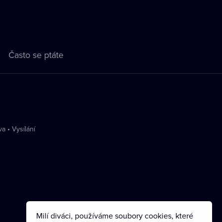
Často se ptáte
va
•
Vysílání
Milí diváci, používáme soubory cookies, které