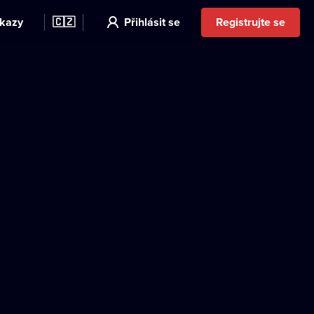
kazy
🇨🇿
Přihlásit se
Registrujte se