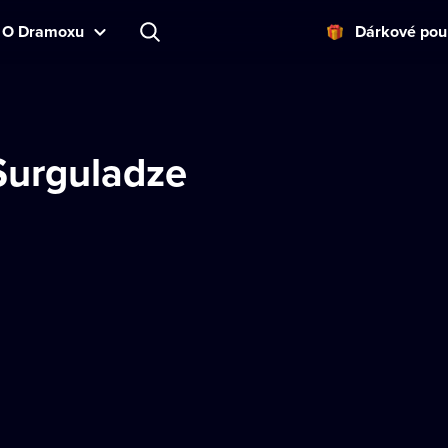
O Dramoxu
Dárkové pou
Surguladze