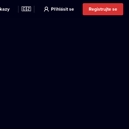
kazy
🇨🇿
Přihlásit se
Registrujte se