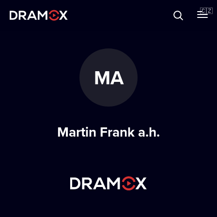
O Dramoxu
🇨🇿
Dárkové poukazy
MA
Registrujte se
Martin Frank a.h.