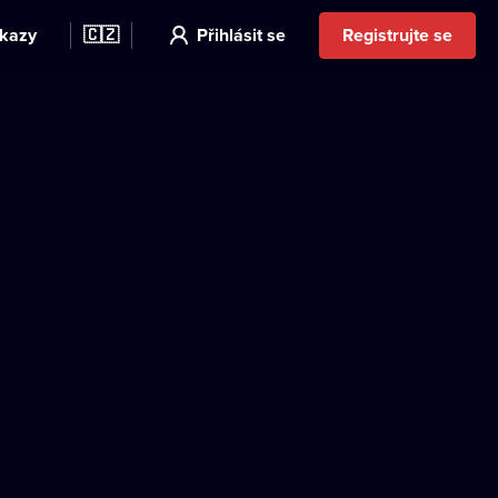
kazy
🇨🇿
Přihlásit se
Registrujte se