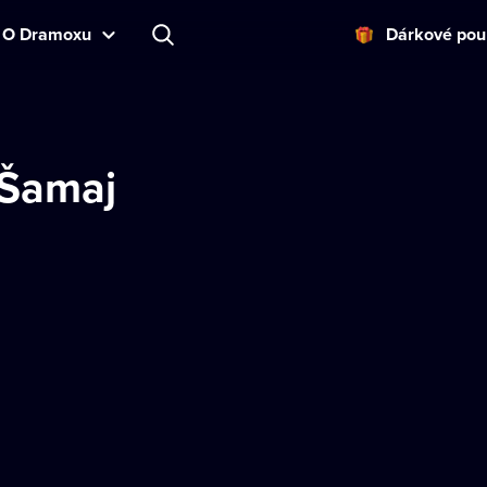
O Dramoxu
Dárkové pou
 Šamaj