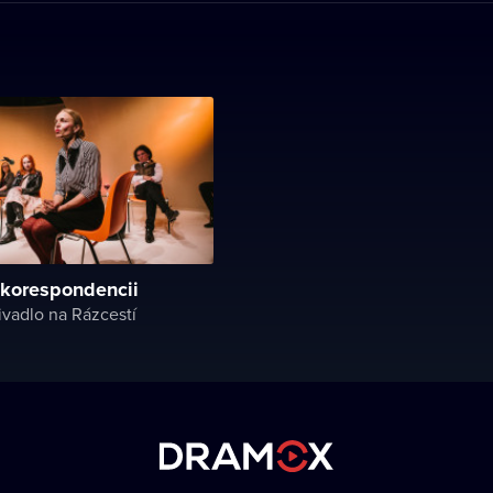
 korespondencii
vadlo na Rázcestí