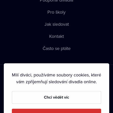
Pro školy
Jak sledovat
Kontakt
Často se ptáte
Milí diváci, používáme soubory cookies, které
vám zpříjemňují sledování divadla online.
Podmínky používání
•
Ochrana soukromí
•
Zásady používání
Chci vědět víc
Cookies
•
Autorská práva
•
Vysílání
Od září 2024 Dramox s.r.o. vlastní Nadace Livesport.