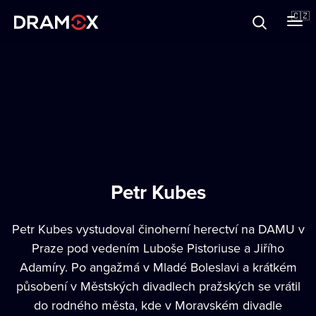
O Dramoxu
🇨🇿
Dárkové poukazy
Registrujte se
Petr Kubes
Petr Kubes vystudoval činoherní herectví na DAMU v
Praze pod vedením Luboše Pistoriuse a Jiřího
Adamíry. Po angažmá v Mladé Boleslavi a krátkém
působení v Městských divadlech pražských se vrátil
do rodného města, kde v Moravském divadle