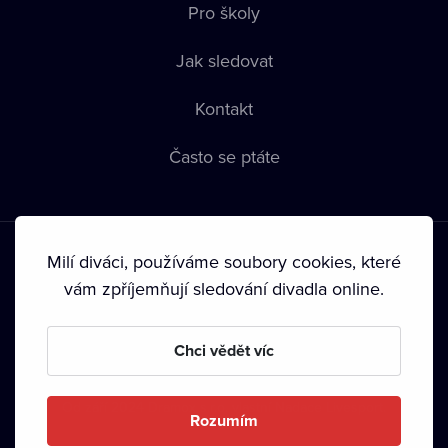
Pro školy
Jak sledovat
Kontakt
Často se ptáte
Milí diváci, používáme soubory cookies, které
vám zpříjemňují sledování divadla online.
Podmínky používání
•
Ochrana soukromí
•
Zásady používání
Chci vědět víc
Cookies
•
Autorská práva
•
Vysílání
Od září 2024 Dramox s.r.o. vlastní Nadace Livesport.
Rozumím