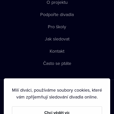
O projektu
Podpořte divadla
Pro školy
Jak sledovat
Kontakt
Často se ptáte
Milí diváci, používáme soubory cookies, které
vám zpříjemňují sledování divadla online.
Podmínky používání
•
Ochrana soukromí
•
Zásady používání
Chci vědět víc
Cookies
•
Autorská práva
•
Vysílání