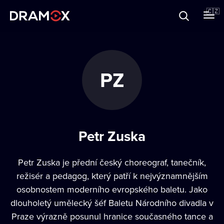
O Dramoxu
🇨🇿
Dárkové poukazy
PZ
Registrujte se
Petr Zuska
Petr Zuska je přední český choreograf, tanečník,
režisér a pedagog, který patří k nejvýznamnějším
osobnostem moderního evropského baletu. Jako
dlouholetý umělecký šéf Baletu Národního divadla v
Praze výrazně posunul hranice současného tance a