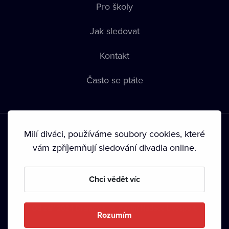
Pro školy
Jak sledovat
Kontakt
Často se ptáte
Milí diváci, používáme soubory cookies, které
vám zpříjemňují sledování divadla online.
Podmínky používání
•
Ochrana soukromí
•
Zásady používání
Chci vědět víc
Cookies
•
Autorská práva
•
Vysílání
Od září 2024 Dramox s.r.o. vlastní Nadace Livesport.
Rozumím