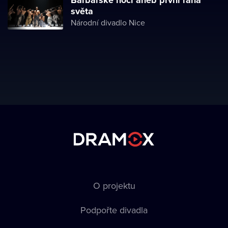
Barbarské noci aneb první rána
světa
Národní divadlo Nice
O projektu
Podpořte divadla