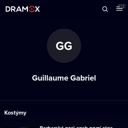
O Dramoxu
🇨🇿
Dárkové poukazy
GG
Registrujte se
Guillaume Gabriel
Kostýmy