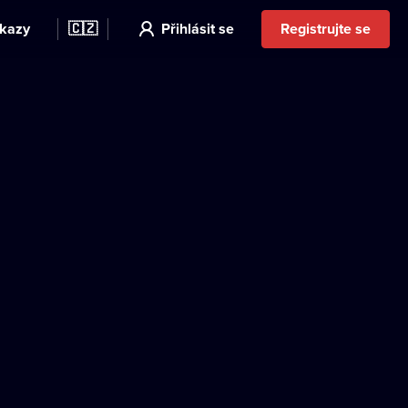
kazy
🇨🇿
Přihlásit se
Registrujte se