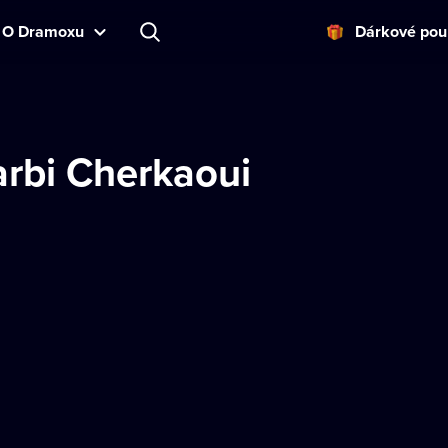
O Dramoxu
Dárkové pou
arbi Cherkaoui